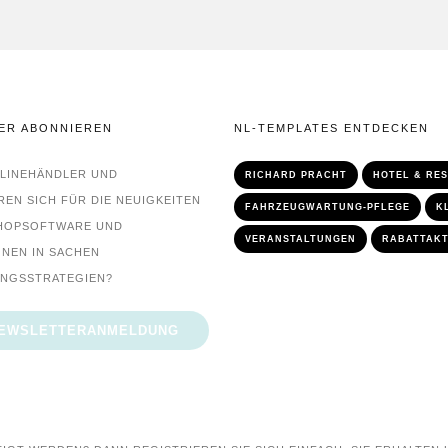
ER ABONNIEREN
NL-TEMPLATES ENTDECKEN
NLINEHÄNDLER UND
RICHARD PRACHT
HOTEL & RE
REN SICH FÜR DIE NEUIGKEITEN
FAHRZEUGWARTUNG-PFLEGE
K
HOPSOFTWARE UND
VERANSTALTUNGEN
RABATTAKT
NEN IN SACHEN
NGSSTRATEGIEN?
NEWSLETTERANMELDUNG