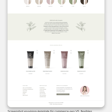
Screenshot youvision-template für commerce-seo V5, flexibles