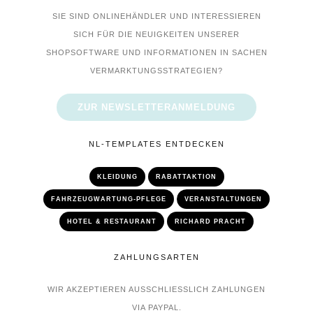
SIE SIND ONLINEHÄNDLER UND INTERESSIEREN
SICH FÜR DIE NEUIGKEITEN UNSERER
SHOPSOFTWARE UND INFORMATIONEN IN SACHEN
VERMARKTUNGSSTRATEGIEN?
ZUR NEWSLETTERANMELDUNG
NL-TEMPLATES ENTDECKEN
KLEIDUNG
RABATTAKTION
FAHRZEUGWARTUNG-PFLEGE
VERANSTALTUNGEN
HOTEL & RESTAURANT
RICHARD PRACHT
ZAHLUNGSARTEN
WIR AKZEPTIEREN AUSSCHLIESSLICH ZAHLUNGEN V
IA PAYPAL.